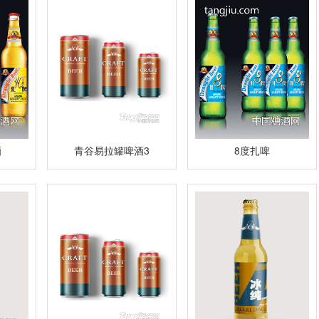
酒
青谷易拉罐啤酒3
8度扎啤