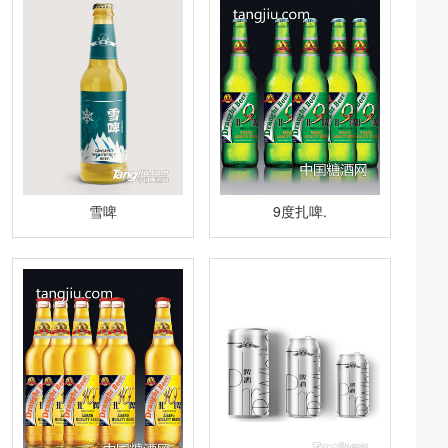
雪啤
9度扎啤.