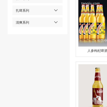
扎啤系列
清爽系列
人参枸杞啤