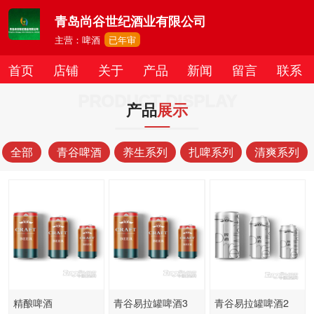
青岛尚谷世纪酒业有限公司
主营：啤酒
已年审
首页
店铺
关于
产品
新闻
留言
联系
PRODUCT DISPLAY
产品
展示
全部
青谷啤酒
养生系列
扎啤系列
清爽系列
精酿啤酒
青谷易拉罐啤酒3
青谷易拉罐啤酒2