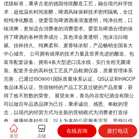
优级标准，秉承古老的德国传统酿造工艺，融合现代科学技
术，超低温长时间发酵，啤酒风味保鲜技术密闭隔氧，全过
程纯净化酿造，使爱雷岛啤酒酒液清澈透明，纯净自然，口
味清爽，更加适合消费者的消费需求。爱雷岛啤酒合理的保
持了啤酒的各种营养成分，其色泽金黄透明，泡沫洁白细
腻、挂杯持久、纯爽柔和、麦香味浓郁，产品畅销全国各大
中心城市。 公司拥有雄厚的技术力量及世界先进的酿造、包
装等配套设备。拥有4条大型进口流水线，实行全程无菌灌
装。配套齐全的高科技工艺及产品检测仪器，质量管理体系
完善，已通过ISO9001国际质量体系认证、QS认证和HACCP
食品体系认证。凭借独特的产品工艺及过硬的产品质量，获
得了枚不胜数的荣誉。 展望未来，青岛尚谷世纪酒业有限公
司以做百年品质品牌为己任，秉承诚信、感恩、奉献的理
念，以现代的经营方式与全新的营销模式为消费者打造绿
色、健康的美好生活。以人为本的公司服务宗旨，坚持以信
誉求发展，以质量求生存，树立客户就是上帝、质量就是命
在线咨询
拨打电话
首页
店铺
运的发展思路来赢得市场。努力打造集生产、观光、文化、