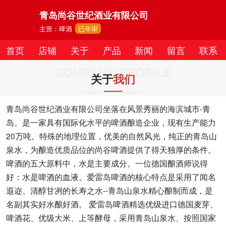
青岛尚谷世纪酒业有限公司
主营：啤酒
已年审
首页
店铺
关于
产品
新闻
留言
联系
COMPANY PROFILE
关于
我们
青岛尚谷世纪酒业有限公司坐落在风景秀丽的海滨城市-青
岛。是一家具有国际化水平的啤酒酿造企业，现有生产能力
20万吨。特殊的地理位置，优美的自然风光，纯正的青岛山
泉水，为酿造优质品位的尚谷啤酒提供了得天独厚的条件。
啤酒的五大原料中，水是主要成分。一位德国酿酒师说得
好：水是啤酒的血液。爱雷岛啤酒的核心特点是采用了闻名
遐迩、清醇甘冽的长寿之水--青岛山泉水精心酿制而成，是
名副其实好水酿好酒。 爱雷岛啤酒精选优级进口德国麦芽、
啤酒花、优级大米、上等酵母，采用青岛山泉水、按照国家