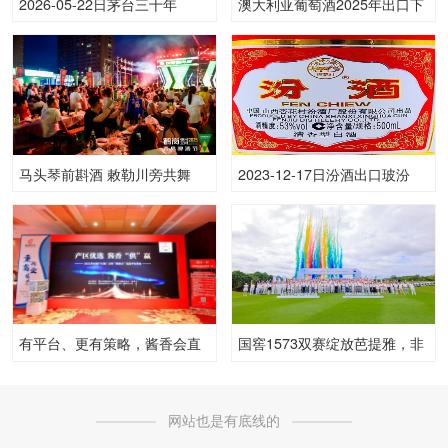
2026-05-22日茅台三十年
澳大利亚葡萄酒2025年出口下
53.00度酒价格为13,000一
滑8%
瓶，下跌 100元
马头琴前斟酒 敕勒川旁共舞
2023-12-17日汾酒出口玻汾
2025第二届呼和浩特青岛啤酒
53.00度酒的价格，汾酒批发参
音乐节点燃草原之夜
考价格45一瓶
有平台、更有策略，酱香会直
国窖1573双赛绽放芭提雅，非
面经销困局！
遗奖杯见证浓香高球盛典
网站也是有底线的