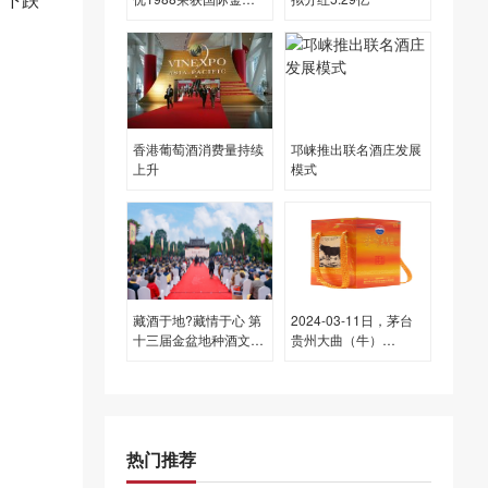
奖，彰显中国白酒全球
影响力
香港葡萄酒消费量持续
邛崃推出联名酒庄发展
上升
模式
藏酒于地?藏情于心 第
2024-03-11日，茅台
十三届金盆地种酒文化
贵州大曲（牛）
节崇州启幕
2500ML53.00度酒每
瓶的价格是多少呢？
热门推荐