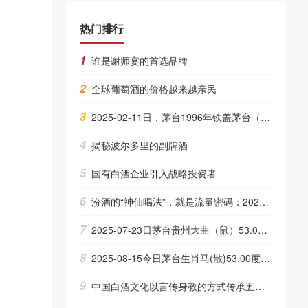
热门排行
1
谁是谢师宴的首选品牌
2
全球葡萄酒的价格越来越亲民
3
2025-02-11日，茅台1996年铁盖茅台（散）500ML53.00度酒每瓶的价格是多少呢？
4
揭秘波尔多里的副牌酒
5
国有白酒企业引入战略投资者
6
汾酒的“神仙喝法”，就是流量密码：2025「大家都爱汾酒」抖音挑战赛倒计时！
7
2025-07-23日茅台贵州大曲（鼠）53.00度酒的价格，相对昨天价格波动为上涨 30元
8
2025-08-15今日茅台生肖马(散)53.00度酒价格为10,500一瓶，下跌 500元
9
中国白酒文化以言传身教的方式传承五千年