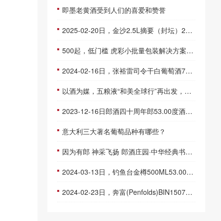
即墨老黄酒受到人们的喜爱和赞誉
2025-02-20日，金沙2.5L摘要（封坛）2500ML53.00度酒每瓶的价格是多少呢？
500起，低门槛 虎彩小批量包装解决方案亮相山东糖酒会
2024-02-16日，张裕雷司令干白葡萄酒750ML12.00度酒每瓶的价格是多少呢？
以酒为媒，五粮液“和美全球行”再出发，搭建文化交流“和美”之桥
2023-12-16日郎酒四十周年郎53.00度酒的价格，郎酒批发参考价格285一瓶
意大利三大著名葡萄品种有哪些？
因为有郎 神采飞扬 郎酒庄园·中华经典书法系列酒限量上市
2024-03-13日，钓鱼台金樽500ML53.00度酒每瓶的价格是多少呢？
2024-02-23日，奔富(Penfolds)BIN150750ML14.50度酒每瓶的价格是多少呢？