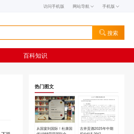
访问手机版
网站导航
手机版
搜索
百科知识
热门图文
从国宴到国际！杜康国
古井贡酒2025年中期
，下跌
优1988荣获国际金
拟分红5.29亿