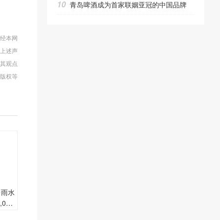
10
青岛啤酒成为首家联姻亚冠的中国品牌
未经本网
反上述声
同其观点
版权等
茅台雨水
050