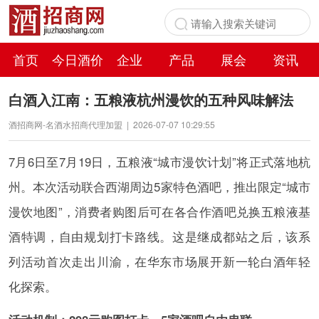
首页
今日酒价
企业
产品
展会
资讯
百科
白酒入江南：五粮液杭州漫饮的五种风味解法
酒招商网-名酒水招商代理加盟
|
2026-07-07 10:29:55
7月6日至7月19日，五粮液“城市漫饮计划”将正式落地杭
州。本次活动联合西湖周边5家特色酒吧，推出限定“城市
漫饮地图”，消费者购图后可在各合作酒吧兑换五粮液基
酒特调，自由规划打卡路线。这是继成都站之后，该系
列活动首次走出川渝，在华东市场展开新一轮白酒年轻
化探索。