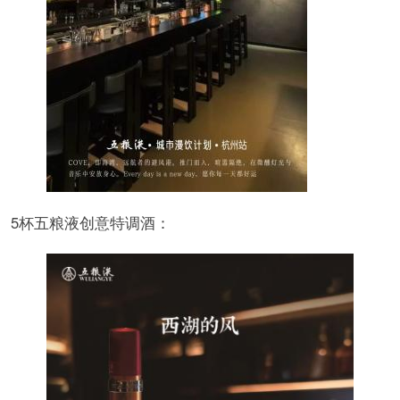
5杯五粮液创意特调酒：