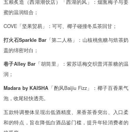
五粮炙造（西湖潮饮店）「西湖的风」：烟熏梅子与姜
蜜的温润组合；
COVE「坚果贸易」：可可、椰子碰撞冬瓜茶回甘；
打火石Sparkle Bar
「第二人格」：山核桃焦糖与焙茶奶
盖的绵密对白；
巷子Alley Bar
「胡筒里」：紫苏话梅交织普洱茶糖的温
润；
Madara by KAISHA
「酌风Baijiu Fizz」：椰子百香果气
泡，收尾轻快透亮。
五款特调整体呈现出低酒精度、果香茶香突出、入口柔
和的特点，旨在降低白酒品鉴门槛，提升年轻消费者的