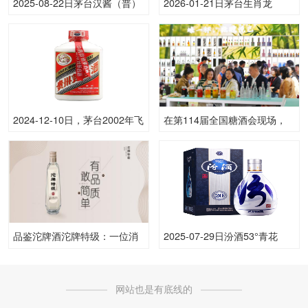
2025-08-22日茅台汉酱（普）
2026-01-21日茅台生肖龙
51.00度酒价格为255一瓶，下
(原)53.00度酒价格为2,580一
跌 5元
瓶，上涨 30元
2024-12-10日，茅台2002年飞
在第114届全国糖酒会现场，
天(散)500ML53.00度酒每瓶的
看邛酒魅力何以无穷？
价格是多少呢？
品鉴沱牌酒沱牌特级：一位消
2025-07-29日汾酒53°青花
费者的真实体验与推荐
2053.00度酒价格为360一瓶，
上涨 10元
网站也是有底线的