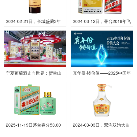
2024-02-21日，长城盛藏3年
2024-03-12日，茅台2018年飞
750ML13.00度酒每瓶的价格
天(原)500ML53.00度酒每瓶的
是多少呢？
价格是多少呢？
宁夏葡萄酒走向世界：贺兰山
真年份·铸价值——2025中国年
东麓葡萄酒的进博会之行
份酒价值大会在武汉举办
2025-11-19日茅台春分53.00
2024-03-03日，双沟双沟大曲
度酒价格为3,200一瓶，下跌
500ML53.00度酒每瓶的价格