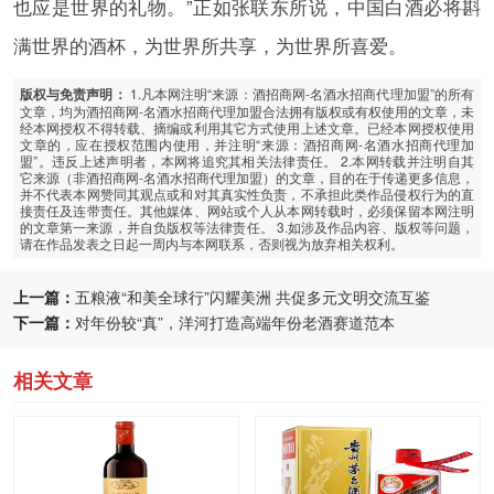
也应是世界的礼物。”正如张联东所说，中国白酒必将斟
满世界的酒杯，为世界所共享，为世界所喜爱。
1.凡本网注明“来源：酒招商网-名酒水招商代理加盟”的所有
版权与免责声明：
文章，均为酒招商网-名酒水招商代理加盟合法拥有版权或有权使用的文章，未
经本网授权不得转载、摘编或利用其它方式使用上述文章。已经本网授权使用
文章的，应在授权范围内使用，并注明“来源：酒招商网-名酒水招商代理加
盟”。违反上述声明者，本网将追究其相关法律责任。 2.本网转载并注明自其
它来源（非酒招商网-名酒水招商代理加盟）的文章，目的在于传递更多信息，
并不代表本网赞同其观点或和对其真实性负责，不承担此类作品侵权行为的直
接责任及连带责任。其他媒体、网站或个人从本网转载时，必须保留本网注明
的文章第一来源，并自负版权等法律责任。 3.如涉及作品内容、版权等问题，
请在作品发表之日起一周内与本网联系，否则视为放弃相关权利。
上一篇：
五粮液“和美全球行”闪耀美洲 共促多元文明交流互鉴
下一篇：
对年份较“真”，洋河打造高端年份老酒赛道范本
相关文章