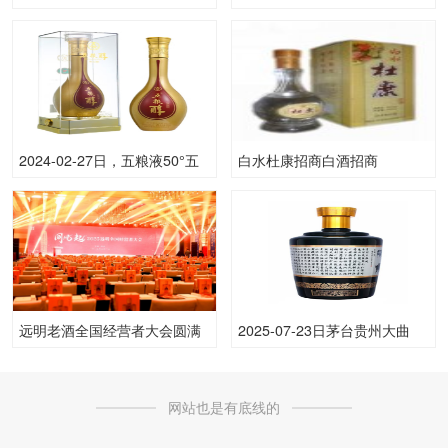
(散)53.00度酒价格为2,350一
轻人是那么容易讨好的？
瓶，上涨 50元
2024-02-27日，五粮液50°五
白水杜康招商白酒招商
粮醇臻10500ML50.00度酒每
瓶的价格是多少呢？
远明老酒全国经营者大会圆满
2025-07-23日茅台贵州大曲
收官，同风而起，开启合作共
（鼠）53.00度酒的价格，相对
赢新篇章！
昨天价格波动为上涨 30元
网站也是有底线的