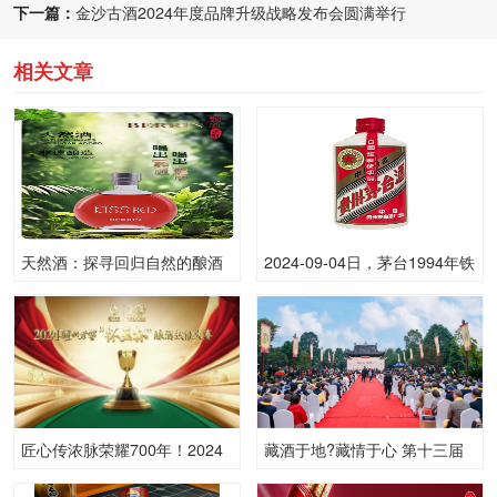
下一篇：
金沙古酒2024年度品牌升级战略发布会圆满举行
相关文章
天然酒：探寻回归自然的酿酒
2024-09-04日，茅台1994年铁
哲学
盖茅台（散）500ML53.00度
酒每瓶的价格是多少呢？
匠心传浓脉荣耀700年！2024
藏酒于地?藏情于心 第十三届
泸州老窖“怀玉杯”酿酒技能大
金盆地种酒文化节崇州启幕