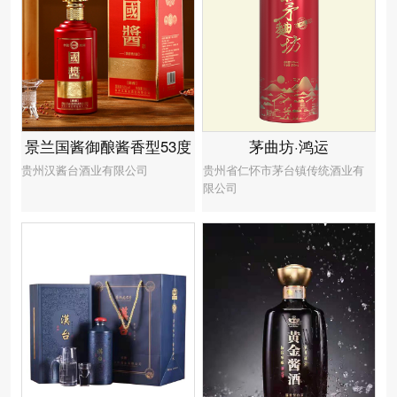
景兰国酱御酿酱香型53度
茅曲坊·鸿运
贵州汉酱台酒业有限公司
贵州省仁怀市茅台镇传统酒业有
限公司