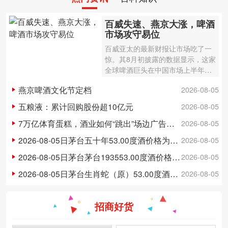
百威失速、燕京大涨，啤酒
市场攻守易位
百威亚太的最新财报让市场吃了一
惊。其8月初披露的数据显示，这家
全球啤酒巨头在中国市场上半年销
量下滑6%、收入下滑6.4%，二季
燕京啤酒文化节定档
2026-08-05
度单季销量更是跌了9.7%，收入下
滑8.6%。而不久前，燕京啤酒预告
五粮液：累计回购股份超10亿元
2026-08-05
上半年…
7万亿体育蛋糕，酒业如何“跳出”场边广告牌？
2026-08-05
2026-08-05日茅台五十年53.00度酒价格为25,500一瓶，上涨 500元
2026-08-05
2026-08-05日茅台茅台193553.00度酒价格为610一瓶，下跌 5元
2026-08-05
2026-08-05日茅台生肖蛇（原）53.00度酒价格为2,100一瓶，下跌 20元
2026-08-05
招商好货