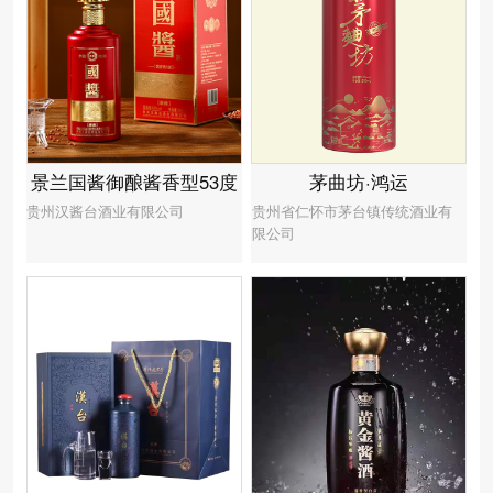
景兰国酱御酿酱香型53度
茅曲坊·鸿运
贵州汉酱台酒业有限公司
贵州省仁怀市茅台镇传统酒业有
限公司