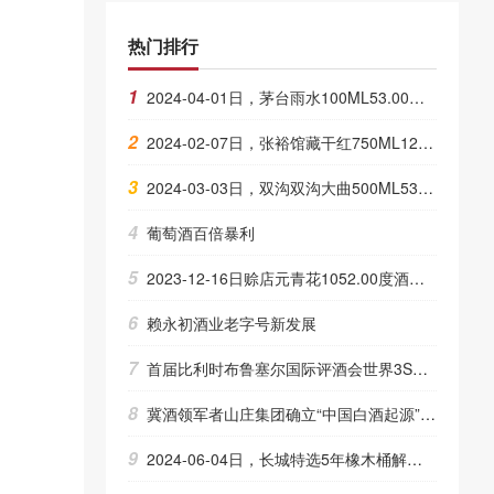
热门排行
1
2024-04-01日，茅台雨水100ML53.00度酒每瓶的价格是多少呢？
2
2024-02-07日，张裕馆藏干红750ML12.00度酒每瓶的价格是多少呢？
3
2024-03-03日，双沟双沟大曲500ML53.00度酒每瓶的价格是多少呢？
4
葡萄酒百倍暴利
5
2023-12-16日赊店元青花1052.00度酒的价格，赊店批发参考价格105一瓶
6
赖永初酒业老字号新发展
7
首届比利时布鲁塞尔国际评酒会世界3S葡萄酒大赛将于下月18号开幕
8
冀酒领军者山庄集团确立“中国白酒起源”地位，斩获科学技术特等奖，领跑历史经典产业
9
2024-06-04日，长城特选5年橡木桶解百纳750ML12.50度酒每瓶的价格是多少呢？