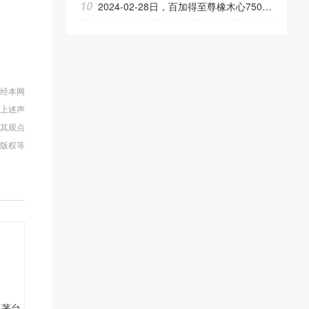
10
2024-02-28日，百加得至尊橡木心750ML35.00度酒每瓶的价格是多少呢？
未经本网
反上述声
同其观点
版权等
茅台茅台