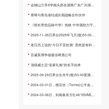
会稽山兰亭X华南头部名酒商广东广兴湖达成战略合作，白酒大商集体重仓高端黄酒！
青啤与青岛港结成长期战略合作伙伴
《馆长带您品味中华》热映 中华酒助力守护“莫高精神”
2025-11-26日茅台2025年飞天(散)53.00度酒价格为1,600一瓶，下跌 15元
老日历上说的“今日不宜饮酒” 竟然是有科学依据的
百威英博争做最佳啤酒公司
顶级威士忌“皇家礼炮”的名字由来
2025-09-29日茅台生肖牛(散)53.00度酒价格为2,430一瓶，下跌 20元
2024-03-01日，桃乐丝（Torres)公牛血（白）750ML11.50度酒每瓶的价格是多少呢？
2024-03-06日，剑南春东方红46°550ML46.00度酒每瓶的价格是多少呢？