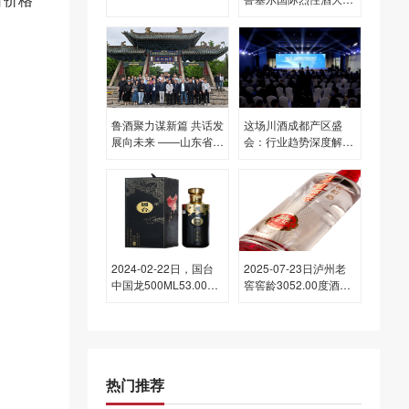
赛开赛
鲁酒聚力谋新篇 共话发
这场川酒成都产区盛
展向未来 ——山东省糖
会：行业趋势深度解
酒会第21届座谈会在山
读，邛酒实力全面展现
西圆满召开
2024-02-22日，国台
2025-07-23日泸州老
中国龙500ML53.00度
窖窖龄3052.00度酒的
酒每瓶的价格是多少
价格，相对昨天价格波
呢？
动为下跌 5元
热门推荐