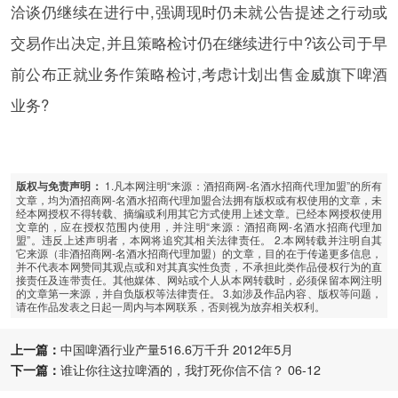
洽谈仍继续在进行中,强调现时仍未就公告提述之行动或
交易作出决定,并且策略检讨仍在继续进行中?该公司于早
前公布正就业务作策略检讨,考虑计划出售金威旗下啤酒
业务?
1.凡本网注明“来源：酒招商网-名酒水招商代理加盟”的所有
版权与免责声明：
文章，均为酒招商网-名酒水招商代理加盟合法拥有版权或有权使用的文章，未
经本网授权不得转载、摘编或利用其它方式使用上述文章。已经本网授权使用
文章的，应在授权范围内使用，并注明“来源：酒招商网-名酒水招商代理加
盟”。违反上述声明者，本网将追究其相关法律责任。 2.本网转载并注明自其
它来源（非酒招商网-名酒水招商代理加盟）的文章，目的在于传递更多信息，
并不代表本网赞同其观点或和对其真实性负责，不承担此类作品侵权行为的直
接责任及连带责任。其他媒体、网站或个人从本网转载时，必须保留本网注明
的文章第一来源，并自负版权等法律责任。 3.如涉及作品内容、版权等问题，
请在作品发表之日起一周内与本网联系，否则视为放弃相关权利。
上一篇：
中国啤酒行业产量516.6万千升 2012年5月
下一篇：
谁让你往这拉啤酒的，我打死你信不信？ 06-12