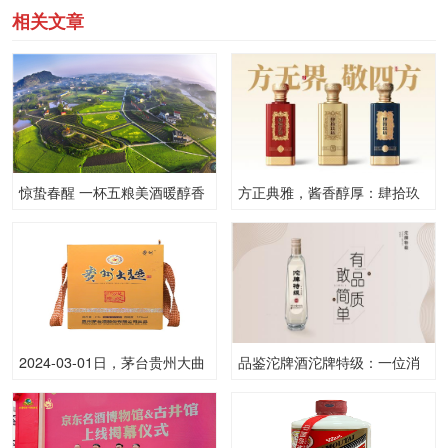
相关文章
惊蛰春醒 一杯五粮美酒暖醇香
方正典雅，酱香醇厚：肆拾玖
坊敬四方系列酒的独特魅力
2024-03-01日，茅台贵州大曲
品鉴沱牌酒沱牌特级：一位消
（狗）2500ML53.00度酒每瓶
费者的真实体验与推荐
的价格是多少呢？