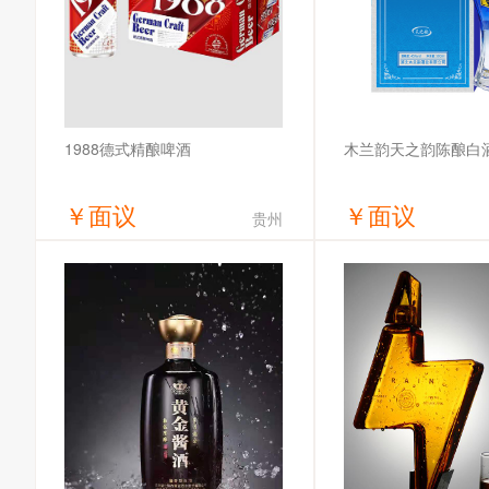
木兰韵天之韵陈酿白酒
1988德式精酿啤酒
￥
面议
￥
面议
贵州
获取底价
获取底
哈尔滨全麦啤酒有限公司
湖北木兰韵酒业