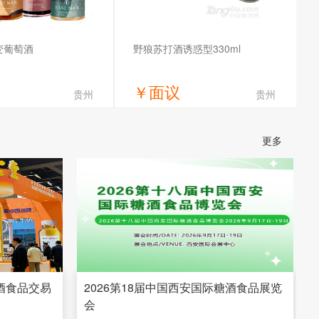
变葡萄酒
野狼苏打酒诱惑型330ml
￥
面议
贵州
贵州
获取底价
获取底价
更多
贸易（上海）有限公司
濮阳县法莱斯酒厂
糖酒食品交易
2026第18届中国西安国际糖酒食品展览
会