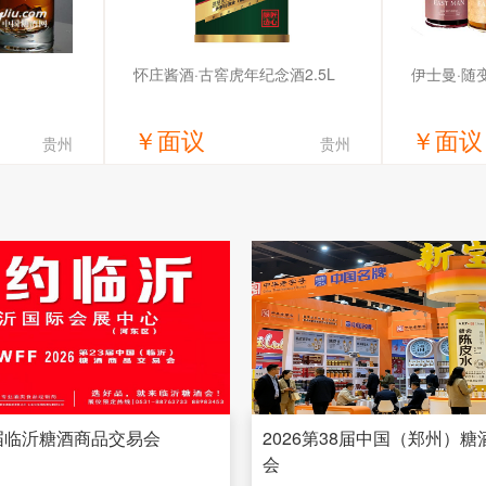
怀庄酱酒·古窖虎年纪念酒2.5L
伊士曼·随
￥
面议
￥
面议
贵州
贵州
价
获取底价
责任公司
贵州怀庄古窖酒业集团有限公司
舜扬国际
3届临沂糖酒商品交易会
2026第38届中国（郑州）
会