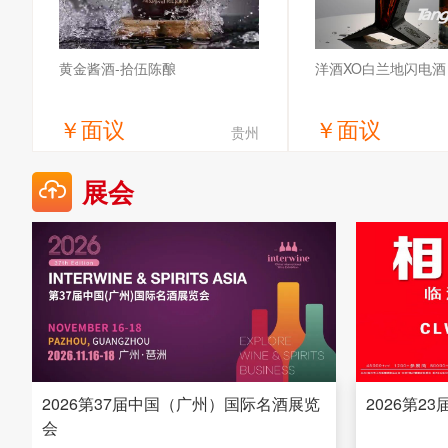
黄金酱酒-拾伍陈酿
洋酒XO白兰地闪电酒
￥
面议
￥
面议
贵州
获取底价
获取底
展会
贵州省仁怀市黄金酒业股份有限公司
陕西天润酒庄有限
2026第37届中国（广州）国际名酒展览
2026第2
会