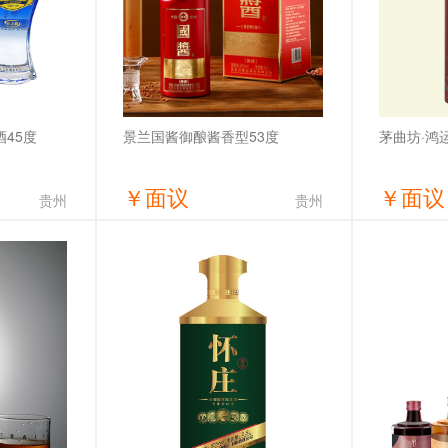
45度
景兰国酱御酿酱香型53度
茅曲坊·鸿
￥
面议
￥
面议
贵州
贵州
价
获取底价
有限公司
贵州汉酱台酒业有限公司
贵州省仁怀