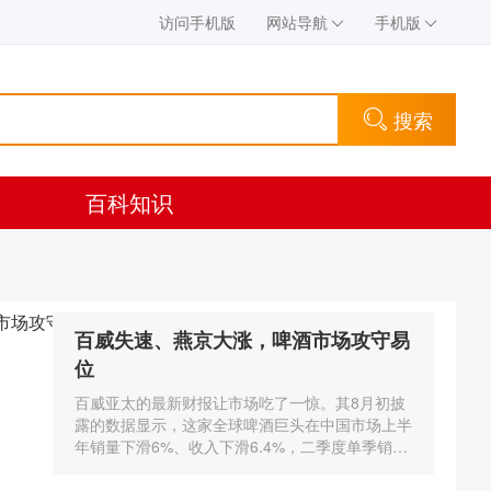
访问手机版
网站导航
手机版
搜索
百科知识
百威失速、燕京大涨，啤酒市场攻守易
位
百威亚太的最新财报让市场吃了一惊。其8月初披
露的数据显示，这家全球啤酒巨头在中国市场上半
年销量下滑6%、收入下滑6.4%，二季度单季销量
更是跌了9.7%，收入下滑8.6%。而不久前，燕京
啤酒预告上半年…