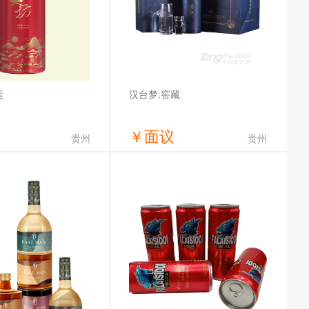
运
汉台梦.窖藏
￥
面议
贵州
贵州
获取底价
获取底价
市茅台镇传统酒业有限公
贵州汉台酒业有限公司
司